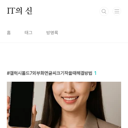
본문 바로가기
IT의 신
홈
태그
방명록
갤럭시폴드7외부화면글씨크기작을때해결방법
1