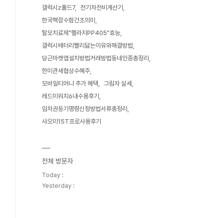
갤럭시z폴드7
전기차전비계산기
한국핵잠수함건조의미
탈모치료제"펠라지PP405"효능
갤럭시배터리빨리닳는이유와해결방법
당근마켓앱설치방법거래방법동네인증총정리
한미관세협상수혜주
모바일티머니 추가 혜택
그림자 실세
레드미워치6내수용후기
임차권등기명령신청방법서류총정리
샤오미15T프로사용후기
전체 방문자
Today :
Yesterday :