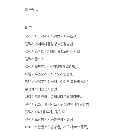
최근댓글
태그
국정감사
갤럭시화면밝기자동조절
갤럭시데이터사용량경고설정방법
갤럭시스마트폰PS5리모트플레이방법
갤럭시폴드7
갤럭시폴드7찌걱소리날때해결방법
베텔기우스노래가사와노래방번호
청년버팀목조건과금리
아이폰 교통비 절약
쿠팡새벽배송금지법안
사람인지확인하는중입니다오류해결방법
갤럭시s25
갤럭시뜨거워짐원인과해결방법
갤럭시XR사용후기
김현지
갤럭시도난방지기능본인확인설정
010모르는번호확인방법
샤오미omd등록