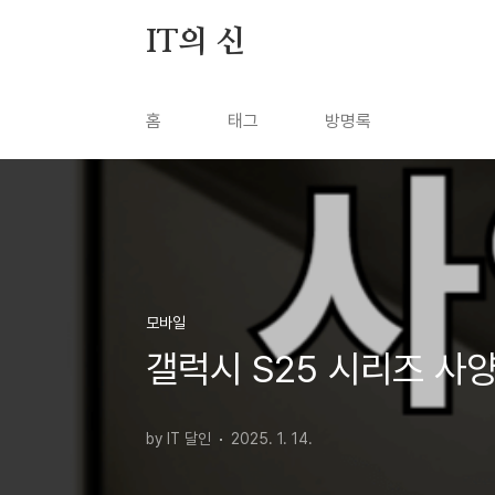
본문 바로가기
IT의 신
홈
태그
방명록
모바일
갤럭시 S25 시리즈 사
by IT 달인
2025. 1. 14.