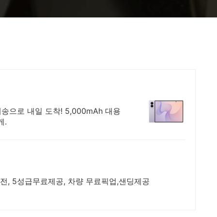
송으로 내일 도착! 5,000mAh 대용
게.
전, 5성급무료제공, 차량 무료픽업,샌딩제공