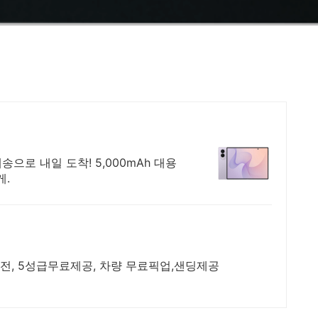
송으로 내일 도착! 5,000mAh 대용
게.
전, 5성급무료제공, 차량 무료픽업,샌딩제공