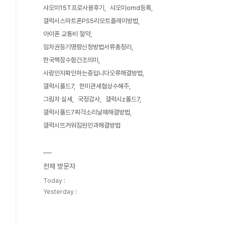
샤오미15T프로사용후기
샤오미omd등록
갤럭시스마트폰PS5리모트플레이방법
아이폰 교통비 절약
임차권등기명령신청방법서류총정리
한국핵잠수함건조의미
사람인지확인하는중입니다오류해결방법
갤럭시폴드7
한미관세협상수혜주
그림자 실세
국정감사
갤럭시z폴드7
갤럭시폴드7찌걱소리날때해결방법
갤럭시뜨거워짐원인과해결방법
전체 방문자
Today :
Yesterday :