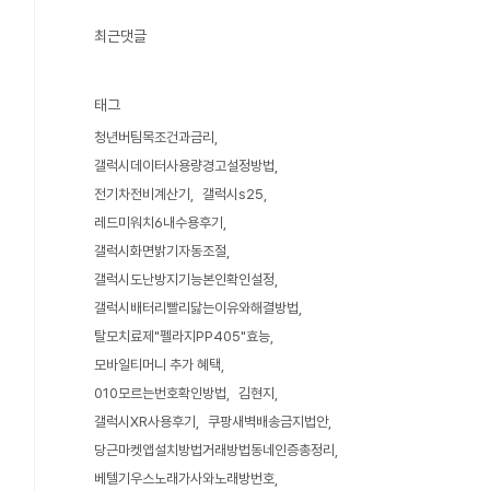
최근댓글
태그
청년버팀목조건과금리
갤럭시데이터사용량경고설정방법
전기차전비계산기
갤럭시s25
레드미워치6내수용후기
갤럭시화면밝기자동조절
갤럭시도난방지기능본인확인설정
갤럭시배터리빨리닳는이유와해결방법
탈모치료제"펠라지PP405"효능
모바일티머니 추가 혜택
010모르는번호확인방법
김현지
갤럭시XR사용후기
쿠팡새벽배송금지법안
당근마켓앱설치방법거래방법동네인증총정리
베텔기우스노래가사와노래방번호