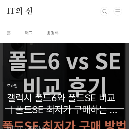
본문 바로가기
IT의 신
홈
태그
방명록
모바일
갤럭시 폴드6와 폴드SE 비교
ㅣ폴드SE 최저가 구매하는 방
법
by IT 달인
2025. 1. 6.