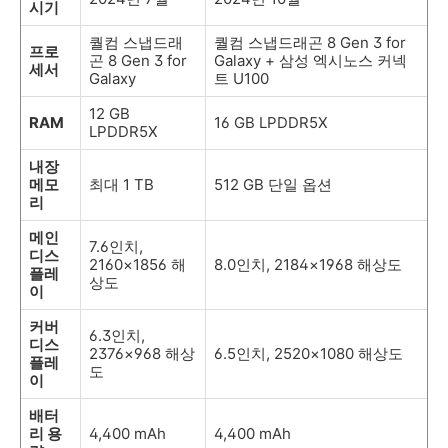
시기
퀄컴 스냅드래
퀄컴 스냅드래곤 8 Gen 3 for
프로
곤 8 Gen 3 for
Galaxy + 삼성 엑시노스 커넥
세서
Galaxy
트 U100
12 GB
RAM
16 GB LPDDR5X
LPDDR5X
내장
메모
최대 1 TB
512 GB 단일 옵션
리
메인
7.6인치,
디스
2160×1856 해
8.0인치, 2184×1968 해상도
플레
상도
이
커버
6.3인치,
디스
2376×968 해상
6.5인치, 2520×1080 해상도
플레
도
이
배터
리 용
4,400 mAh
4,400 mAh