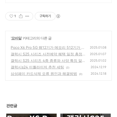
1
구독하기
'
모바일
' 카테고리의 다른 글
Poco X6 Pro 5G 램12기가 메모리 512기가 사
2025.01.08
용 후기
갤럭시 S25 시리즈 사전예약 혜택 일정 총정
(0)
2025.01.07
리
갤럭시 S25 시리즈 4종 종류와 사양 특징 알
(0)
2025.01.02
아보기
갤럭시s24 이퀄라이저 추천 세팅
(2)
2024.12.19
(2)
삼성페이 카드삭제 오류 원인과 해결방법
2024.12.18
(0)
관련글