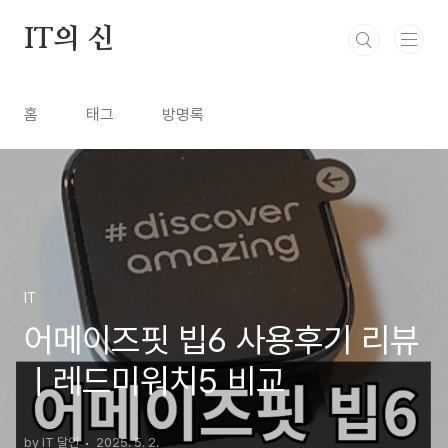
본문 바로가기
IT의 신
홈
태그
방명록
IT
어메이즈핏 빕6 사용후기 리뷰
ㅣ레드미워치5 비교
by IT 달인
2025. 5. 2.