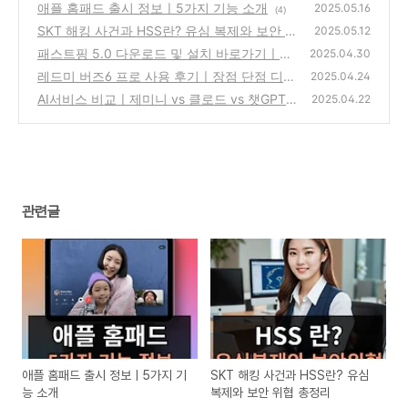
애플 홈패드 출시 정보ㅣ5가지 기능 소개
2025.05.16
(4)
SKT 해킹 사건과 HSS란? 유심 복제와 보안 위
2025.05.12
협 총정리
패스트핑 5.0 다운로드 및 설치 바로가기ㅣ온
(4)
2025.04.30
라인게임 빠르고 부드럽게 하기
레드미 버즈6 프로 사용 후기ㅣ장점 단점 디자
(0)
2025.04.24
인 음질 총정리
AI서비스 비교ㅣ제미니 vs 클로드 vs 챗GPT v
(1)
2025.04.22
s 그록
(1)
관련글
애플 홈패드 출시 정보ㅣ5가지 기
SKT 해킹 사건과 HSS란? 유심
능 소개
복제와 보안 위협 총정리