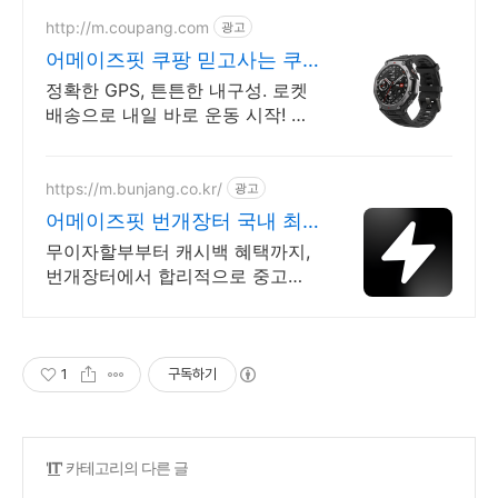
http://m.coupang.com
광고
어메이즈핏 쿠팡 믿고사는 쿠
팡 구매
정확한 GPS, 튼튼한 내구성. 로켓
배송으로 내일 바로 운동 시작! 러
닝 중 음악 감상! 100가지 스포츠
모드 지원. 합리적인 가격에 쿠팡!
https://m.bunjang.co.kr/
광고
어메이즈핏 번개장터 국내 최
대 브랜드 중고거래
무이자할부부터 캐시백 혜택까지,
번개장터에서 합리적으로 중고거
래 하세요 전국 각지에서 올라오는
전국구 최다 상품 매일 10만 개 이
상의 신규 상품 업로드
1
구독하기
'
IT
' 카테고리의 다른 글