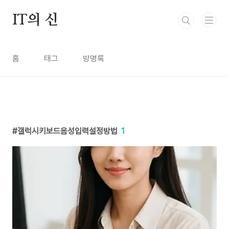
본문 바로가기
IT의 신
홈
태그
방명록
갤럭시키보드음성입력설정방법
1