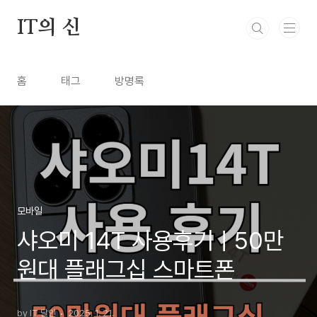
본문 바로가기
IT의 신
홈
태그
방명록
모바일
샤오미 14T 사용후기ㅣ50만
원대 플래그십 스마트폰
by IT 달인
2025. 1. 21.