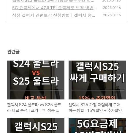
갤럭시S25 울트라 S펜 기능과 블루투스 삭제
2025.01.20
장점 단점
5G 요금제에서 4G(LTE) 요금제로 변경 방법
(0)
2025.01.16
ㅣSKT, KT, LG U+ 공시지원금 선택약정 변경
삼성 갤럭시 간편보상 신청방법ㅣ갤럭시 중고
2025.01.15
조건
폰 보상 판매
(1)
(0)
관련글
갤럭시 S24 울트라 vs S25 울트
갤럭시 S25 가장 저렴하게 구매
라 비교 분석ㅣ크기 무게 성능 용
하는 방법ㅣ15%할인 + 추가할인
량 등