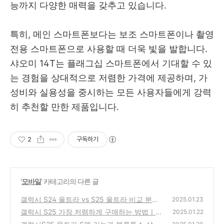
능까지 다양한 매력을 갖추고 있습니다.
특히, 메인 스마트폰보다는 보조 스마트폰이나 촬영
전용 스마트폰으로 사용할 때 더욱 빛을 발합니다.
샤오미 14T는 플래그십 스마트폰에서 기대할 수 있
는 경험을 상대적으로 저렴한 가격에 제공하며, 가
성비와 실용성을 중시하는 모든 사용자들에게 강력
히 추천할 만한 제품입니다.
2
구독하기
'
모바일
' 카테고리의 다른 글
갤럭시 S24 울트라 vs S25 울트라 비교 분석
2025.01.23
ㅣ크기 무게 성능 용량 등
갤럭시 S25 가장 저렴하게 구매하는 방법ㅣ1
(2)
2025.01.22
5%할인 + 추가할인
(1)