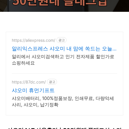
https://aliexpress.com/
광고
알리익스프레스 샤오미 내 맘에 쏙드는 오늘
의 특가
알리에서 샤오미검색하고 인기 전자제품 할인가로
쇼핑하세요
https://87dc.com/
광고
샤오미 휴먼기프트
샤오미배터리, 100%정품보장, 인쇄무료, 다량악세
사리, 샤오미, 납기정확