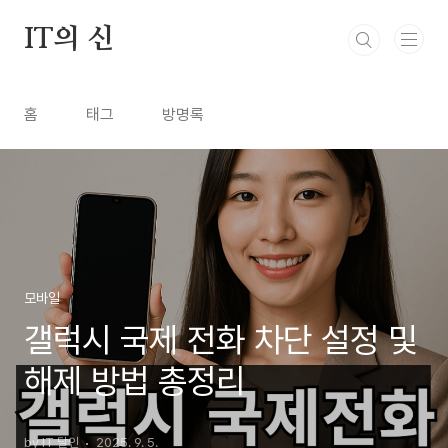
본문 바로가기
IT의 신
홈
태그
방명록
모바일
갤럭시 국제 전화 차단 설정 및
해제 방법 총정리
by IT 달인
2025. 9. 5.