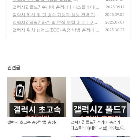
갤럭시Z 폴드7 수리비 총정리ㅣ디스플레이(메
2025.09.12
인 서브) 메인보드 배터리 카메라 후면케이스
갤럭시 워치 및 핏 방수 기능과 성능 완벽 가이
2025.09.02
드
(0)
갤럭시Z 플립7 파손 및 분실 보험 비교ㅣ쿠팡
(1)
2025.09.01
삼성케어 카카오파손 통신사 카드사보험
갤럭시 워치 심전도(ECG) 측정 방법 총정리
(2)
2025.08.27
(3)
관련글
갤럭시 초고속 충전방법 총정리
갤럭시Z 폴드7 수리비 총정리ㅣ
디스플레이(메인 서브) 메인보드
배터리 카메라 후면케이스