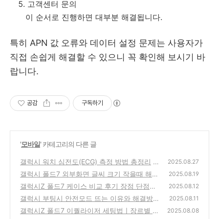
고객센터 문의
이 순서로 진행하면 대부분 해결됩니다.
특히 APN 값 오류와 데이터 설정 문제는 사용자가
직접 손쉽게 해결할 수 있으니 꼭 확인해 보시기 바
랍니다.
공감
구독하기
'
모바일
' 카테고리의 다른 글
갤럭시 워치 심전도(ECG) 측정 방법 총정리
2025.08.27
갤럭시 폴드7 외부화면 글씨 크기 작을때 해결
(3)
2025.08.19
방법
갤럭시Z 폴드7 케이스 비교 후기 장점 단점ㅣ
(6)
2025.08.12
UAG, 삼성정품 아라미드, 벤크스 리뷰
갤럭시 부팅시 안전모드 뜨는 이유와 해결방법
(7)
2025.08.11
갤럭시Z 폴드7 이퀄라이저 세팅법ㅣ장르별 세
(7)
2025.08.08