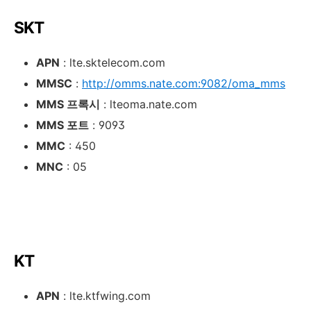
SKT
APN
: lte.sktelecom.com
MMSC
:
http://omms.nate.com:9082/oma_mms
MMS 프록시
: lteoma.nate.com
MMS 포트
: 9093
MMC
: 450
MNC
: 05
KT
APN
: lte.ktfwing.com