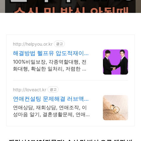
http://helpyou.or.kr
광고
해결방법 헬프유 압도적재이용
역할대행, 상황연출 전문업체
100%비밀보장, 각종역할대행, 전
화대행, 확실한 일처리, 저렴한 비
용, 전국출장 해결방법이 떠오르지
않을 때는 언제나 헬프유를 기억해
주세요. 다양한 문제 해결가능
http://loveact.kr
광고
연애컨설팅 문제해결 러브액트
역할대행운영 실전경험 충분
연애상담, 재회상담, 연애조작, 이
성마음 알기, 결혼생활문제, 연애
잘하는법 다양한 상황 처리가능업
체, 현실적으로 도움이 되는 상담,
일단 문의부탁드립니다.