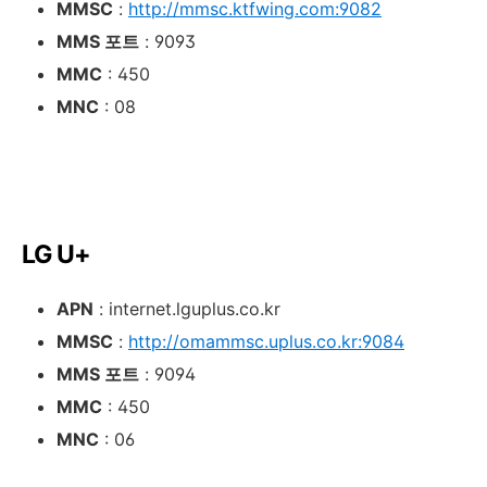
MMSC
:
http://mmsc.ktfwing.com:9082
MMS 포트
: 9093
MMC
: 450
MNC
: 08
LG U+
APN
: internet.lguplus.co.kr
MMSC
:
http://omammsc.uplus.co.kr:9084
MMS 포트
: 9094
MMC
: 450
MNC
: 06