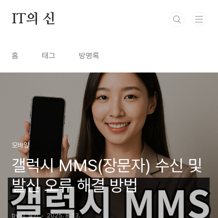
본문 바로가기
IT의 신
홈
태그
방명록
모바일
갤럭시 MMS(장문자) 수신 및
발신 오류 해결 방법
by IT 달인
2025. 8. 13.