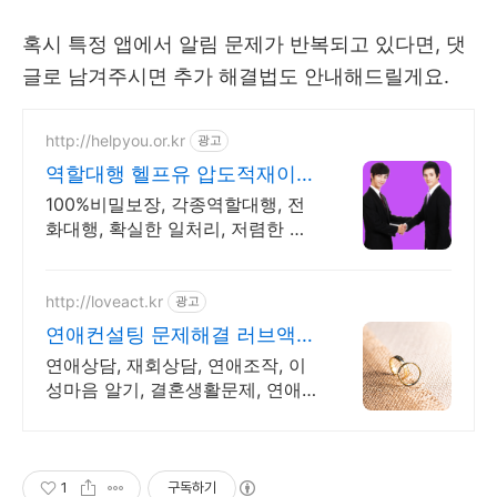
혹시 특정 앱에서 알림 문제가 반복되고 있다면, 댓
글로 남겨주시면 추가 해결법도 안내해드릴게요.
http://helpyou.or.kr
광고
역할대행 헬프유 압도적재이용
역할대행, 상황연출 전문업체
100%비밀보장, 각종역할대행, 전
화대행, 확실한 일처리, 저렴한 비
용, 전국출장 해결방법이 떠오르지
않을 때는 언제나 헬프유를 기억해
주세요. 다양한 문제 해결가능
http://loveact.kr
광고
연애컨설팅 문제해결 러브액트
역할대행운영 실전경험 충분
연애상담, 재회상담, 연애조작, 이
성마음 알기, 결혼생활문제, 연애
잘하는법 다양한 상황 처리가능업
체, 현실적으로 도움이 되는 상담,
일단 문의부탁드립니다.
1
구독하기