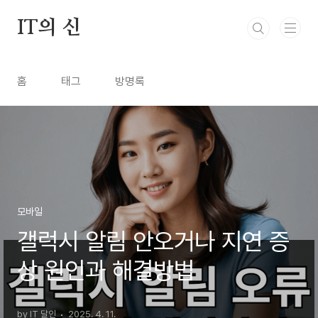
본문 바로가기
IT의 신
홈
태그
방명록
모바일
갤럭시 알림 안오거나 지연 증
상 원인과 해결방법
by IT 달인
2025. 4. 11.