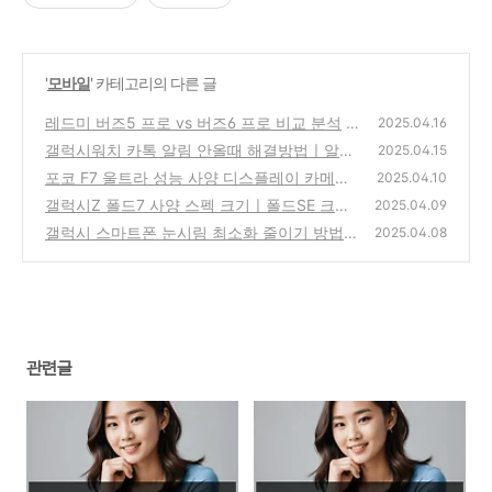
'
모바일
' 카테고리의 다른 글
레드미 버즈5 프로 vs 버즈6 프로 비교 분석
2025.04.16
갤럭시워치 카톡 알림 안올때 해결방법ㅣ알림
(1)
2025.04.15
오류 해결하기
포코 F7 울트라 성능 사양 디스플레이 카메라
(0)
2025.04.10
배터리 후기
갤럭시Z 폴드7 사양 스펙 크기ㅣ폴드SE 크기
(1)
2025.04.09
무게 등 비교
갤럭시 스마트폰 눈시림 최소화 줄이기 방법
(0)
2025.04.08
(1)
관련글